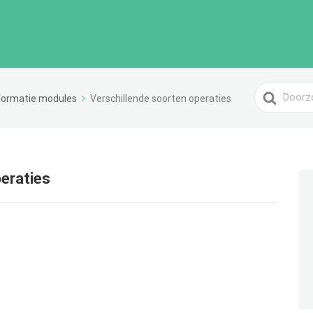
Zoeken
formatie modules
Verschillende soorten operaties
naar
peraties
.