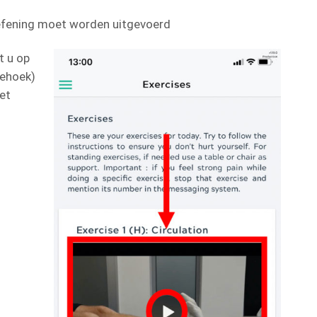
oefening moet worden uitgevoerd
t u op
iehoek)
het