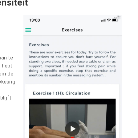
nsiteit
aan te
g hebt
 om de
wkeurig
lijft