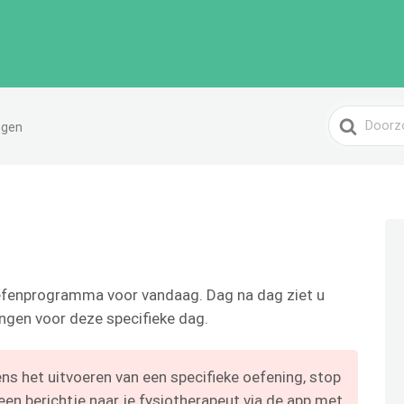
Zoeken
ngen
naar
efenprogramma voor vandaag. Dag na dag ziet u
ngen voor deze specifieke dag.
dens het uitvoeren van een specifieke oefening, stop
een berichtje naar je fysiotherapeut via de app met